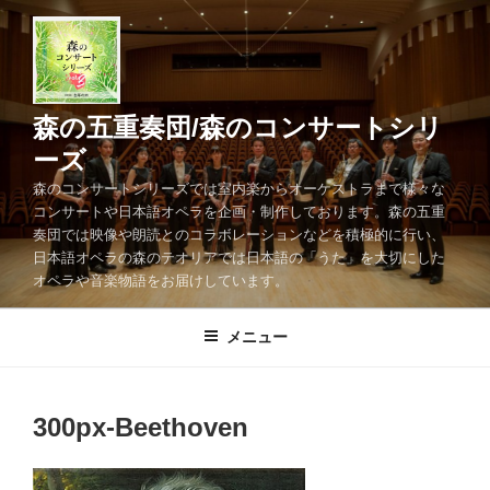
コ
ン
テ
ン
ツ
森の五重奏団/森のコンサートシリ
へ
ーズ
ス
森のコンサートシリーズでは室内楽からオーケストラまで様々な
キ
コンサートや日本語オペラを企画・制作しております。森の五重
ッ
奏団では映像や朗読とのコラボレーションなどを積極的に行い、
プ
日本語オペラの森のテオリアでは日本語の「うた」を大切にした
オペラや音楽物語をお届けしています。
メニュー
300px-Beethoven