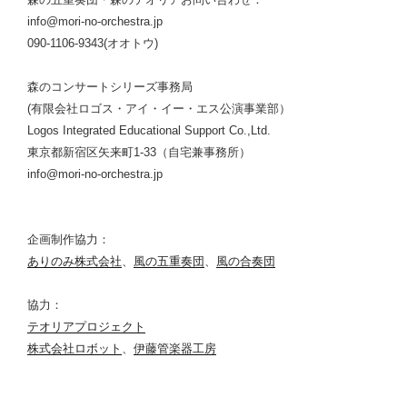
info@mori-no-orchestra.jp
090-1106-9343(オオトウ)
森のコンサートシリーズ事務局
(有限会社ロゴス・アイ・イー・エス公演事業部）
Logos Integrated Educational Support Co.,Ltd.
東京都新宿区矢来町1-33（自宅兼事務所）
info@mori-no-orchestra.jp
企画制作協力：
ありのみ株式会社
、
風の五重奏団
、
風の合奏団
協力：
テオリアプロジェクト
株式会社ロボット
、
伊藤管楽器工房