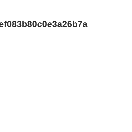
0ef083b80c0e3a26b7a