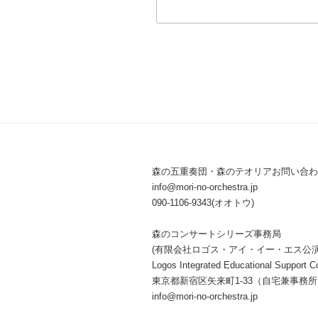
森の五重奏団・森のテオリアお問い合わ
info@mori-no-orchestra.jp
090-1106-9343(オオトウ)
森のコンサートシリーズ事務局
(有限会社ロゴス・アイ・イー・エス公
Logos Integrated Educational Support Co
東京都新宿区矢来町1-33（自宅兼事務
info@mori-no-orchestra.jp