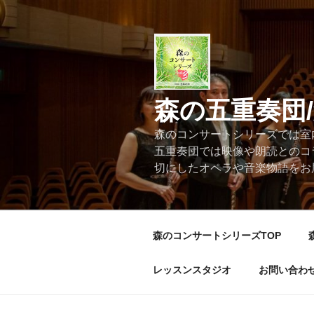
コ
ン
テ
ン
ツ
へ
森の五重奏団
ス
キ
森のコンサートシリーズでは室
ッ
五重奏団では映像や朗読とのコ
プ
切にしたオペラや音楽物語をお
森のコンサートシリーズTOP
レッスンスタジオ
お問い合わ