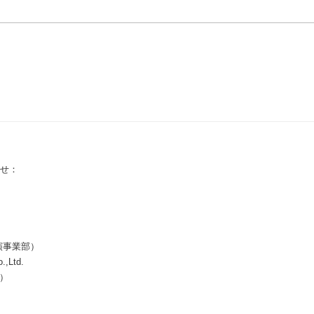
せ：
演事業部）
.,Ltd.
所）