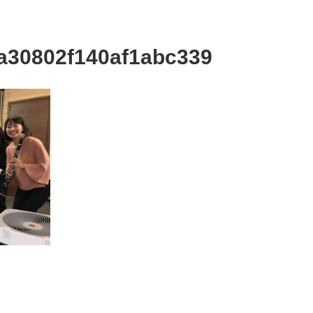
a30802f140af1abc339