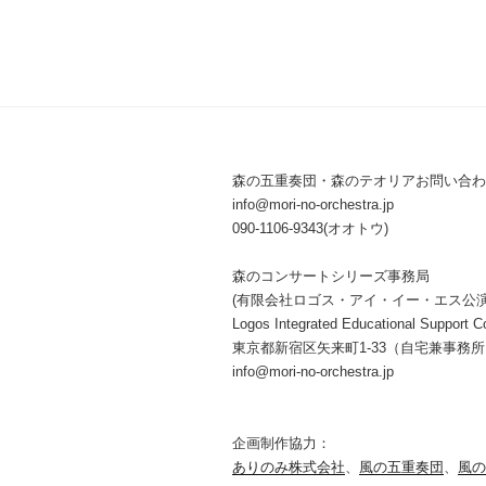
森の五重奏団・森のテオリアお問い合わ
info@mori-no-orchestra.jp
090-1106-9343(オオトウ)
森のコンサートシリーズ事務局
(有限会社ロゴス・アイ・イー・エス公
Logos Integrated Educational Support Co
東京都新宿区矢来町1-33（自宅兼事務
info@mori-no-orchestra.jp
企画制作協力：
ありのみ株式会社
、
風の五重奏団
、
風の