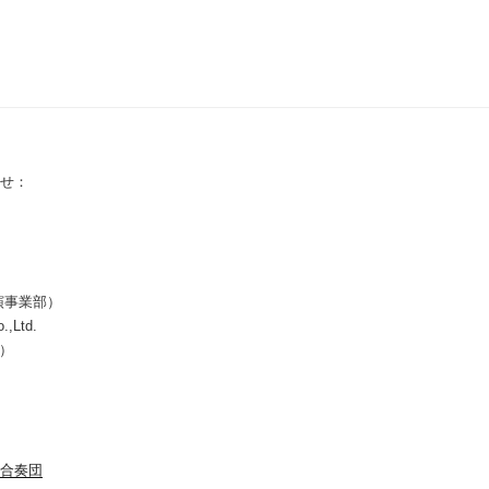
せ：
演事業部）
.,Ltd.
所）
合奏団