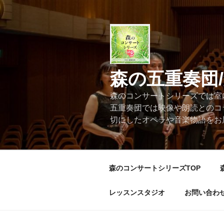
コ
ン
テ
ン
ツ
へ
森の五重奏団
ス
キ
森のコンサートシリーズでは室
ッ
五重奏団では映像や朗読とのコ
プ
切にしたオペラや音楽物語をお
森のコンサートシリーズTOP
レッスンスタジオ
お問い合わ