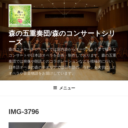
コ
ン
テ
ン
ツ
森の五重奏団/森のコンサートシリ
へ
ーズ
ス
森のコンサートシリーズでは室内楽からオーケストラまで様々な
キ
コンサートや日本語オペラを企画・制作しております。森の五重
ッ
奏団では映像や朗読とのコラボレーションなどを積極的に行い、
プ
日本語オペラの森のテオリアでは日本語の「うた」を大切にした
オペラや音楽物語をお届けしています。
メニュー
IMG-3796