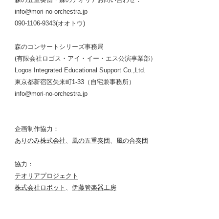
info@mori-no-orchestra.jp
090-1106-9343(オオトウ)
森のコンサートシリーズ事務局
(有限会社ロゴス・アイ・イー・エス公演事業部）
Logos Integrated Educational Support Co.,Ltd.
東京都新宿区矢来町1-33（自宅兼事務所）
info@mori-no-orchestra.jp
企画制作協力：
ありのみ株式会社
、
風の五重奏団
、
風の合奏団
協力：
テオリアプロジェクト
株式会社ロボット
、
伊藤管楽器工房