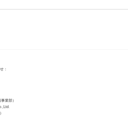
せ：
演事業部）
.,Ltd.
所）