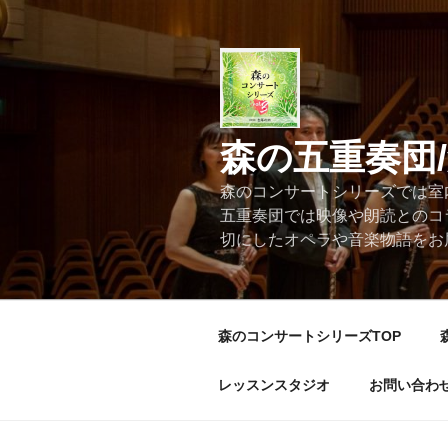
コ
ン
テ
ン
ツ
へ
森の五重奏団
ス
キ
森のコンサートシリーズでは室
ッ
五重奏団では映像や朗読とのコ
プ
切にしたオペラや音楽物語をお
森のコンサートシリーズTOP
レッスンスタジオ
お問い合わ