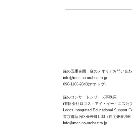
森の五重奏団・森のテオリアお問い合わ
info@mori-no-orchestra.jp
090-1106-9343(オオトウ)
森のコンサートシリーズ事務局
(有限会社ロゴス・アイ・イー・エス公
Logos Integrated Educational Support Co
東京都新宿区矢来町1-33（自宅兼事務
info@mori-no-orchestra.jp