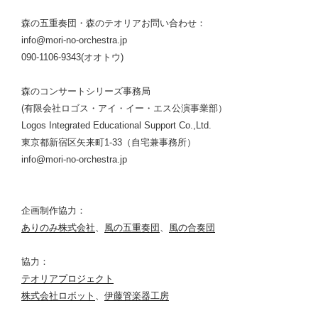
森の五重奏団・森のテオリアお問い合わせ：
info@mori-no-orchestra.jp
090-1106-9343(オオトウ)
森のコンサートシリーズ事務局
(有限会社ロゴス・アイ・イー・エス公演事業部）
Logos Integrated Educational Support Co.,Ltd.
東京都新宿区矢来町1-33（自宅兼事務所）
info@mori-no-orchestra.jp
企画制作協力：
ありのみ株式会社
、
風の五重奏団
、
風の合奏団
協力：
テオリアプロジェクト
株式会社ロボット
、
伊藤管楽器工房