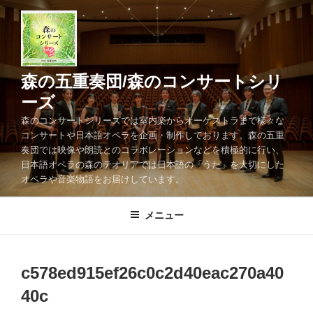
コ
ン
テ
ン
ツ
森の五重奏団/森のコンサートシリ
へ
ーズ
ス
森のコンサートシリーズでは室内楽からオーケストラまで様々な
キ
コンサートや日本語オペラを企画・制作しております。森の五重
ッ
奏団では映像や朗読とのコラボレーションなどを積極的に行い、
プ
日本語オペラの森のテオリアでは日本語の「うた」を大切にした
オペラや音楽物語をお届けしています。
メニュー
c578ed915ef26c0c2d40eac270a40
40c