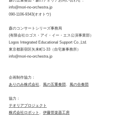
森の五重奏団・森のテオリアお問い合わせ：
info@mori-no-orchestra.jp
090-1106-9343(オオトウ)
森のコンサートシリーズ事務局
(有限会社ロゴス・アイ・イー・エス公演事業部）
Logos Integrated Educational Support Co.,Ltd.
東京都新宿区矢来町1-33（自宅兼事務所）
info@mori-no-orchestra.jp
企画制作協力：
ありのみ株式会社
、
風の五重奏団
、
風の合奏団
協力：
テオリアプロジェクト
株式会社ロボット
、
伊藤管楽器工房