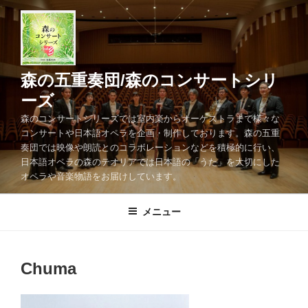
コ
ン
テ
ン
ツ
森の五重奏団/森のコンサートシリ
へ
ーズ
ス
森のコンサートシリーズでは室内楽からオーケストラまで様々な
キ
コンサートや日本語オペラを企画・制作しております。森の五重
ッ
奏団では映像や朗読とのコラボレーションなどを積極的に行い、
プ
日本語オペラの森のテオリアでは日本語の「うた」を大切にした
オペラや音楽物語をお届けしています。
メニュー
Chuma