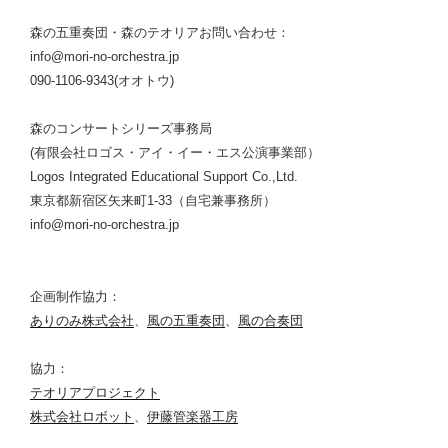
森の五重奏団・森のテオリアお問い合わせ：
info@mori-no-orchestra.jp
090-1106-9343(オオトウ)
森のコンサートシリーズ事務局
(有限会社ロゴス・アイ・イー・エス公演事業部）
Logos Integrated Educational Support Co.,Ltd.
東京都新宿区矢来町1-33（自宅兼事務所）
info@mori-no-orchestra.jp
企画制作協力：
ありのみ株式会社
、
風の五重奏団
、
風の合奏団
協力：
テオリアプロジェクト
株式会社ロボット
、
伊藤管楽器工房