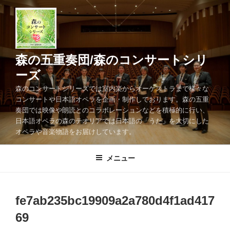
コ
ン
テ
ン
ツ
森の五重奏団/森のコンサートシリ
へ
ーズ
ス
森のコンサートシリーズでは室内楽からオーケストラまで様々な
キ
コンサートや日本語オペラを企画・制作しております。森の五重
ッ
奏団では映像や朗読とのコラボレーションなどを積極的に行い、
プ
日本語オペラの森のテオリアでは日本語の「うた」を大切にした
オペラや音楽物語をお届けしています。
メニュー
fe7ab235bc19909a2a780d4f1ad417
69