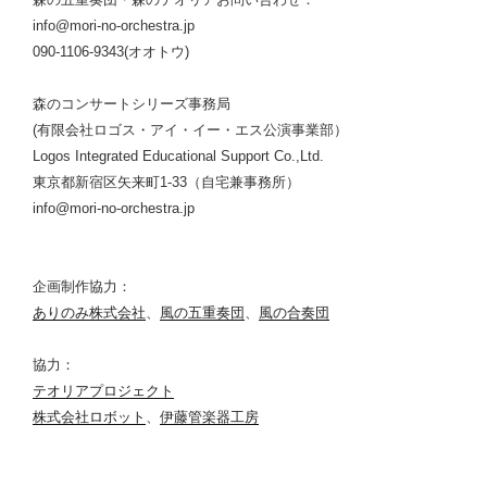
info@mori-no-orchestra.jp
090-1106-9343(オオトウ)
森のコンサートシリーズ事務局
(有限会社ロゴス・アイ・イー・エス公演事業部）
Logos Integrated Educational Support Co.,Ltd.
東京都新宿区矢来町1-33（自宅兼事務所）
info@mori-no-orchestra.jp
企画制作協力：
ありのみ株式会社
、
風の五重奏団
、
風の合奏団
協力：
テオリアプロジェクト
株式会社ロボット
、
伊藤管楽器工房