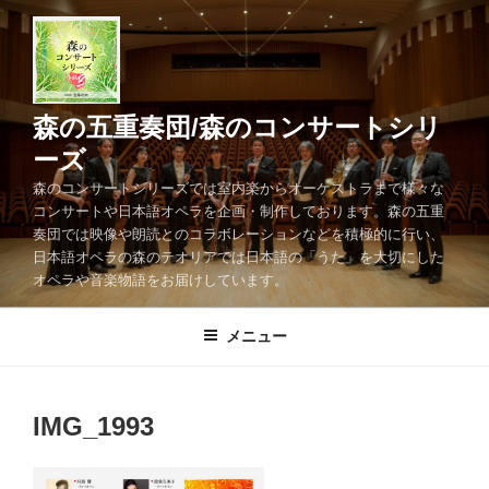
コ
ン
テ
ン
ツ
森の五重奏団/森のコンサートシリ
へ
ーズ
ス
森のコンサートシリーズでは室内楽からオーケストラまで様々な
キ
コンサートや日本語オペラを企画・制作しております。森の五重
ッ
奏団では映像や朗読とのコラボレーションなどを積極的に行い、
プ
日本語オペラの森のテオリアでは日本語の「うた」を大切にした
オペラや音楽物語をお届けしています。
メニュー
IMG_1993