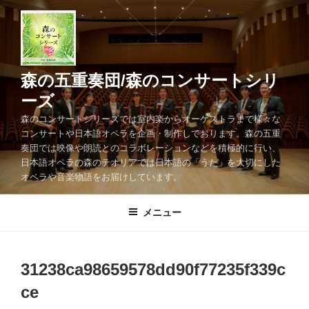
コ
ン
テ
ン
ツ
森の五重奏団/森のコンサートシリ
へ
ーズ
ス
森のコンサートシリーズでは室内楽からオーケストラまで様々な
キ
コンサートや日本語オペラを企画・制作しております。森の五重
ッ
奏団では映像や朗読とのコラボレーションなどを積極的に行い、
プ
日本語オペラの森のテオリアでは日本語の「うた」を大切にした
オペラや音楽物語をお届けしています。
メニュー
31238ca98659578dd90f77235f339c
ce