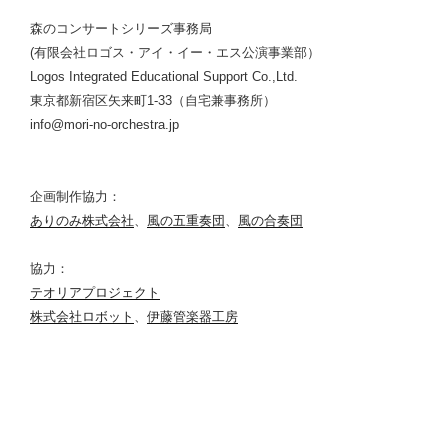
森のコンサートシリーズ事務局
(有限会社ロゴス・アイ・イー・エス公演事業部）
Logos Integrated Educational Support Co.,Ltd.
東京都新宿区矢来町1-33（自宅兼事務所）
info@mori-no-orchestra.jp
企画制作協力：
ありのみ株式会社
、
風の五重奏団
、
風の合奏団
協力：
テオリアプロジェクト
株式会社ロボット
、
伊藤管楽器工房