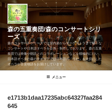
コ
ン
テ
ン
ツ
森の五重奏団/森のコンサートシリ
へ
ーズ
ス
森のコンサートシリーズでは室内楽からオーケストラまで様々な
キ
コンサートや日本語オペラを企画・制作しております。森の五重
ッ
奏団では映像や朗読とのコラボレーションなどを積極的に行い、
プ
日本語オペラの森のテオリアでは日本語の「うた」を大切にした
オペラや音楽物語をお届けしています。
メニュー
e1713b1daa17235abc64327faa284
645