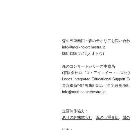
森の五重奏団・森のテオリアお問い合わ
info@mori-no-orchestra.jp
090-1106-9343(オオトウ)
森のコンサートシリーズ事務局
(有限会社ロゴス・アイ・イー・エス公
Logos Integrated Educational Support Co
東京都新宿区矢来町1-33（自宅兼事務
info@mori-no-orchestra.jp
企画制作協力：
ありのみ株式会社
、
風の五重奏団
、
風の