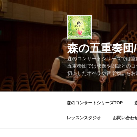
コ
ン
テ
ン
ツ
へ
森の五重奏団
ス
キ
森のコンサートシリーズでは室
ッ
五重奏団では映像や朗読とのコ
プ
切にしたオペラや音楽物語をお
森のコンサートシリーズTOP
レッスンスタジオ
お問い合わ