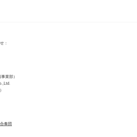
せ：
演事業部）
.,Ltd.
所）
合奏団