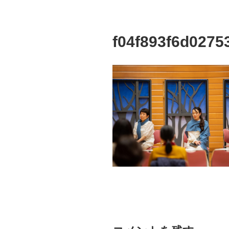
f04f893f6d0275