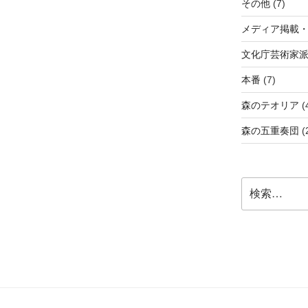
その他
(7)
メディア掲載
文化庁芸術家
本番
(7)
森のテオリア
(
森の五重奏団
(
検
索: