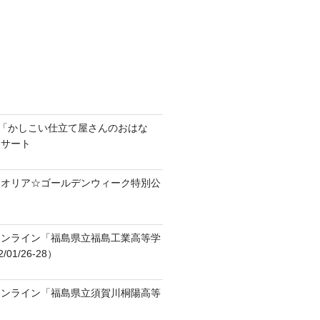
ラ「かしこい仕立て屋さんのおはな
ンサート
テオリア☆ゴールデンウィーク特別公
オンライン「福島県立福島工業高等学
01/26-28）
オンライン「福島県立須賀川桐陽高等