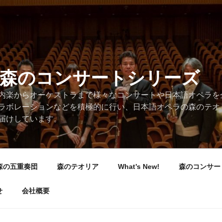
/森のコンサートシリーズ
内楽からオーケストラまで様々なコンサートや日本語オペラを
ラボレーションなどを積極的に行い、日本語オペラの森のテオ
届けしています。
森の五重奏団
森のテオリア
What’s New!
森のコンサー
せ
会社概要