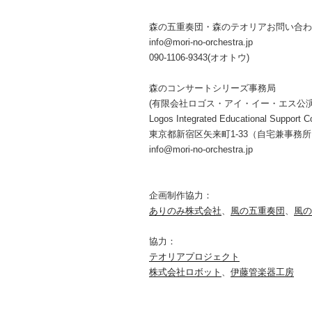
森の五重奏団・森のテオリアお問い合わ
info@mori-no-orchestra.jp
090-1106-9343(オオトウ)
森のコンサートシリーズ事務局
(有限会社ロゴス・アイ・イー・エス公
Logos Integrated Educational Support Co
東京都新宿区矢来町1-33（自宅兼事務
info@mori-no-orchestra.jp
企画制作協力：
ありのみ株式会社
、
風の五重奏団
、
風の
協力：
テオリアプロジェクト
株式会社ロボット
、
伊藤管楽器工房