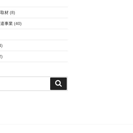
・取材
(8)
派遣事業
(40)
4)
2)
検
索