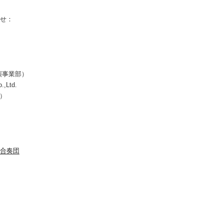
せ：
演事業部）
.,Ltd.
所）
合奏団