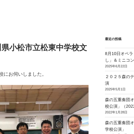
最近の投稿
川県小松市立松東中学校文
8月10日オペ
し」＆ミニコ
2025年6月22日
校にお伺いしました。
２０２５森の
演
2025年5月1日
森の五重奏団
校公演」（2022/
2022年1月28日
森の五重奏団
学校公演」