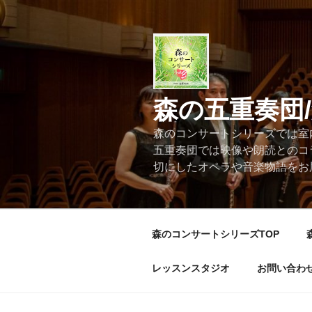
コ
ン
テ
ン
ツ
へ
森の五重奏団
ス
キ
森のコンサートシリーズでは室
ッ
五重奏団では映像や朗読とのコ
プ
切にしたオペラや音楽物語をお
森のコンサートシリーズTOP
レッスンスタジオ
お問い合わ