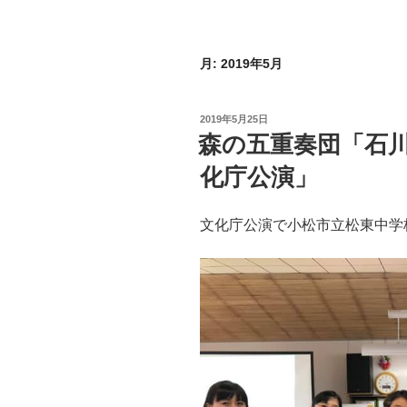
月:
2019年5月
投
2019年5月25日
稿
森の五重奏団「石
日:
化庁公演」
文化庁公演で小松市立松東中学