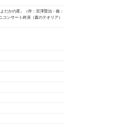
「よだかの星」（作：宮澤賢治・曲：
ニコンサート終演（森のテオリア）
)
)