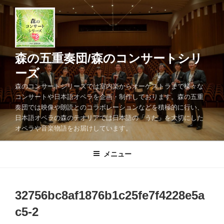
コ
ン
テ
ン
ツ
森の五重奏団/森のコンサートシリ
へ
ーズ
ス
森のコンサートシリーズでは室内楽からオーケストラまで様々な
キ
コンサートや日本語オペラを企画・制作しております。森の五重
ッ
奏団では映像や朗読とのコラボレーションなどを積極的に行い、
プ
日本語オペラの森のテオリアでは日本語の「うた」を大切にした
オペラや音楽物語をお届けしています。
メニュー
32756bc8af1876b1c25fe7f4228e5a
c5-2