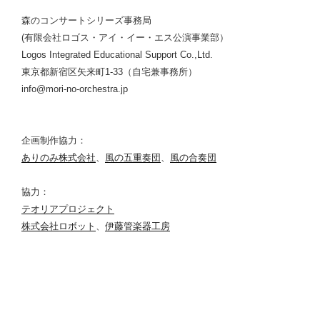
森のコンサートシリーズ事務局
(有限会社ロゴス・アイ・イー・エス公演事業部）
Logos Integrated Educational Support Co.,Ltd.
東京都新宿区矢来町1-33（自宅兼事務所）
info@mori-no-orchestra.jp
企画制作協力：
ありのみ株式会社
、
風の五重奏団
、
風の合奏団
協力：
テオリアプロジェクト
株式会社ロボット
、
伊藤管楽器工房