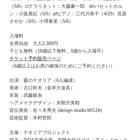
（5/6）clクラリネット：大藤豪一郎 bhバセットホル
ン：小坂真紀（5/5）pfピアノ：三代川恭子（4/29）見原
さやか（5/5）小堺春菜（5/6）
入場料
全席自由 大人2,300円
子ども無料（18歳以下無料、0歳から入場可）
チケット予約販売ページ
（6歳以上はお席の確保のためにご予約ください）
出演：森のテオリア（6人編成）
美術：古口幹夫（金井大道具）
衣装：武藤銀糸
ヘアメイクデザイン：木附沢美耶
宣伝美術：佐々木秀夫 (design studio MOJA)
芸術監督：木村哲郎
主催：テオリアプロジェクト
協力：TIDA音楽企画 有限会社ロゴス・アイ・イー・エ