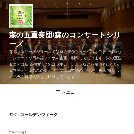
コ
ン
テ
ン
ツ
森の五重奏団/森のコンサートシリ
へ
ーズ
ス
森のコンサートシリーズでは室内楽からオーケストラまで様々な
キ
コンサートや日本語オペラを企画・制作しております。森の五重
ッ
奏団では映像や朗読とのコラボレーションなどを積極的に行い、
プ
日本語オペラの森のテオリアでは日本語の「うた」を大切にした
オペラや音楽物語をお届けしています。
メニュー
タグ:
ゴールデンウィーク
投
2025年5月1日