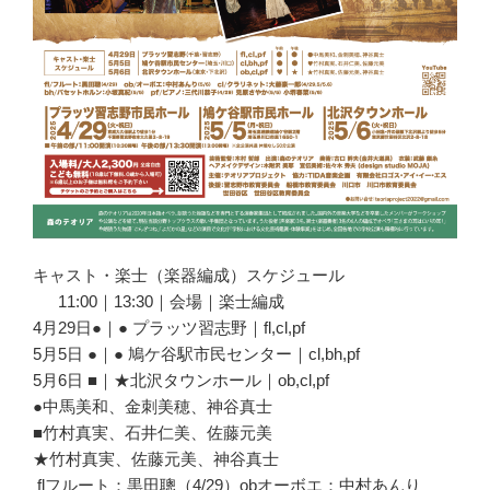
キャスト・楽士（楽器編成）スケジュール
11:00｜13:30｜会場｜楽士編成
4月29日●｜● プラッツ習志野｜fl,cl,pf
5月5日 ●｜● 鳩ケ谷駅市民センター｜cl,bh,pf
5月6日 ■｜★北沢タウンホール｜ob,cl,pf
●中馬美和、金刺美穂、神谷真士
■竹村真実、石井仁美、佐藤元美
★竹村真実、佐藤元美、神谷真士
flフルート：黒田聰（4/29）obオーボエ：中村あんり