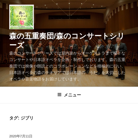
コ
ン
テ
ン
ツ
森の五重奏団/森のコンサートシリ
へ
ーズ
ス
森のコンサートシリーズでは室内楽からオーケストラまで様々な
キ
コンサートや日本語オペラを企画・制作しております。森の五重
ッ
奏団では映像や朗読とのコラボレーションなどを積極的に行い、
プ
日本語オペラの森のテオリアでは日本語の「うた」を大切にした
オペラや音楽物語をお届けしています。
メニュー
タグ:
ジブリ
投
2020年7月11日