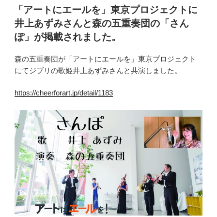
稿
「アートにエールを」東京プロジェクトに
日:
井上あずみさんと森の五重奏団の「さん
ぽ」が掲載されました。
森の五重奏団が「アートにエールを」東京プロジェクト
にてジブリの歌姫井上あずみさんと共演しました。
https://cheerforart.jp/detail/1183