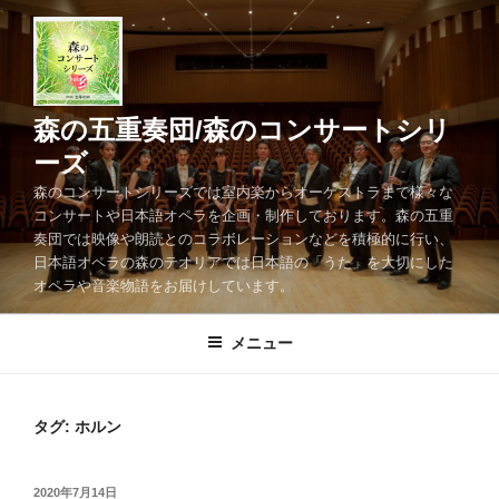
コ
ン
テ
ン
ツ
森の五重奏団/森のコンサートシリ
へ
ーズ
ス
森のコンサートシリーズでは室内楽からオーケストラまで様々な
キ
コンサートや日本語オペラを企画・制作しております。森の五重
ッ
奏団では映像や朗読とのコラボレーションなどを積極的に行い、
プ
日本語オペラの森のテオリアでは日本語の「うた」を大切にした
オペラや音楽物語をお届けしています。
メニュー
タグ:
ホルン
投
2020年7月14日