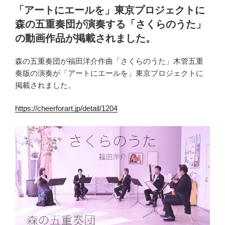
稿
「アートにエールを」東京プロジェクトに
日:
森の五重奏団が演奏する「さくらのうた」
の動画作品が掲載されました。
森の五重奏団が福田洋介作曲「さくらのうた」木管五重
奏版の演奏が「アートにエールを」東京プロジェクトに
掲載されました。
https://cheerforart.jp/detail/1204