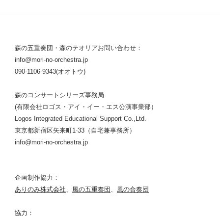
森の五重奏団・森のテオリアお問い合わせ：
info@mori-no-orchestra.jp
090-1106-9343(オオトウ)
森のコンサートシリーズ事務局
(有限会社ロゴス・アイ・イー・エス公演事業部）
Logos Integrated Educational Support Co.,Ltd.
東京都新宿区矢来町1-33（自宅兼事務所）
info@mori-no-orchestra.jp
企画制作協力：
ありのみ株式会社
、
風の五重奏団
、
風の合奏団
協力：