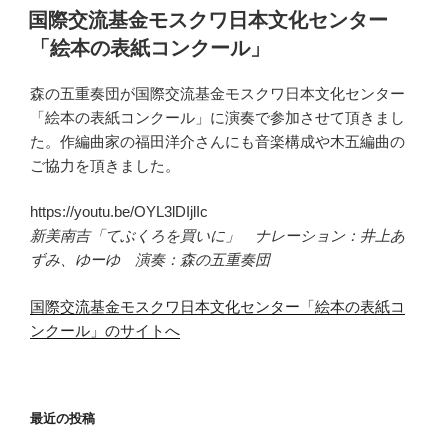
稿
国際交流基金モスクワ日本文化センター
日:
「絵本の表紙コンクール」
森の五重奏団が国際交流基金モスクワ日本文化センター
「絵本の表紙コンクール」に演奏で参加させて頂きまし
た。作編曲家の福田洋介さんにも音楽構成や木五編曲の
ご協力を頂きました。
https://youtu.be/OYL3lDIjlIc
新美南吉「てぶくろを買いに」 ナレーション：井上あ
ずみ、ゆーゆ 演奏：森の五重奏団
国際交流基金モスクワ日本文化センター「絵本の表紙コ
ンクール」の
サイトへ
最近の投稿