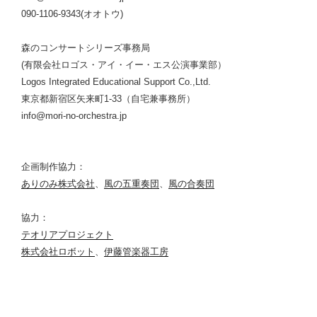
090-1106-9343(オオトウ)
森のコンサートシリーズ事務局
(有限会社ロゴス・アイ・イー・エス公演事業部）
Logos Integrated Educational Support Co.,Ltd.
東京都新宿区矢来町1-33（自宅兼事務所）
info@mori-no-orchestra.jp
企画制作協力：
ありのみ株式会社
、
風の五重奏団
、
風の合奏団
協力：
テオリアプロジェクト
株式会社ロボット
、
伊藤管楽器工房