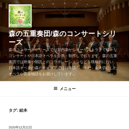
コ
ン
テ
ン
ツ
森の五重奏団/森のコンサートシリ
へ
ーズ
ス
森のコンサートシリーズでは室内楽からオーケストラまで様々な
キ
コンサートや日本語オペラを企画・制作しております。森の五重
ッ
奏団では映像や朗読とのコラボレーションなどを積極的に行い、
プ
日本語オペラの森のテオリアでは日本語の「うた」を大切にした
オペラや音楽物語をお届けしています。
メニュー
タグ:
絵本
投
2020年12月21日