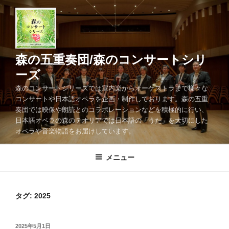
コ
ン
テ
ン
ツ
森の五重奏団/森のコンサートシリ
へ
ーズ
ス
森のコンサートシリーズでは室内楽からオーケストラまで様々な
キ
コンサートや日本語オペラを企画・制作しております。森の五重
ッ
奏団では映像や朗読とのコラボレーションなどを積極的に行い、
プ
日本語オペラの森のテオリアでは日本語の「うた」を大切にした
オペラや音楽物語をお届けしています。
メニュー
タグ:
2025
投
2025年5月1日