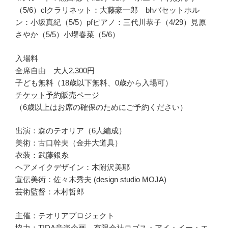
（5/6）clクラリネット：大藤豪一郎 bhバセットホル
ン：小坂真紀（5/5）pfピアノ：三代川恭子（4/29）見原
さやか（5/5）小堺春菜（5/6）
入場料
全席自由 大人2,300円
子ども無料（18歳以下無料、0歳から入場可）
チケット予約販売ページ
（6歳以上はお席の確保のためにご予約ください）
出演：森のテオリア（6人編成）
美術：古口幹夫（金井大道具）
衣装：武藤銀糸
ヘアメイクデザイン：木附沢美耶
宣伝美術：佐々木秀夫 (design studio MOJA)
芸術監督：木村哲郎
主催：テオリアプロジェクト
協力：TIDA音楽企画 有限会社ロゴス・アイ・イー・エ