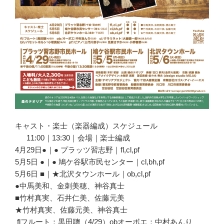
キャスト・楽士（楽器編成）スケジュール
11:00｜13:30｜会場｜楽士編成
4月29日●｜● プラッツ習志野｜fl,cl,pf
5月5日 ●｜● 鳩ケ谷駅市民センター｜cl,bh,pf
5月6日 ■｜★北沢タウンホール｜ob,cl,pf
●中馬美和、金刺美穂、神谷真士
■竹村真実、石井仁美、佐藤元美
★竹村真実、佐藤元美、神谷真士
flフルート：黒田聰（4/29）obオーボエ：中村あんり