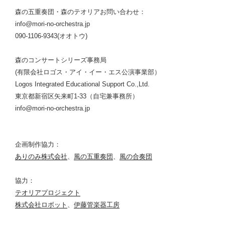
森の五重奏団・森のテオリアお問い合わせ：
info@mori-no-orchestra.jp
090-1106-9343(オオトウ)
森のコンサートシリーズ事務局
(有限会社ロゴス・アイ・イー・エス公演事業部）
Logos Integrated Educational Support Co.,Ltd.
東京都新宿区矢来町1-33（自宅兼事務所）
info@mori-no-orchestra.jp
企画制作協力：
ありのみ株式会社
、
風の五重奏団
、
風の合奏団
協力：
テオリアプロジェクト
株式会社ロボット
、
伊藤管楽器工房