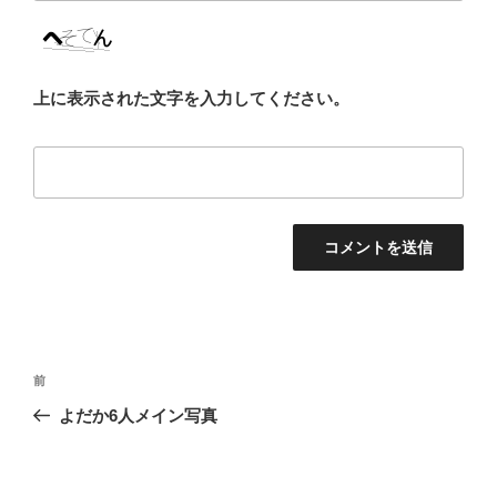
上に表示された文字を入力してください。
投
前
前
稿
の
よだか6人メイン写真
ナ
投
ビ
稿
ゲ