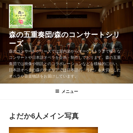
コ
ン
テ
ン
ツ
森の五重奏団/森のコンサートシリ
へ
ーズ
ス
森のコンサートシリーズでは室内楽からオーケストラまで様々な
キ
コンサートや日本語オペラを企画・制作しております。森の五重
ッ
奏団では映像や朗読とのコラボレーションなどを積極的に行い、
プ
日本語オペラの森のテオリアでは日本語の「うた」を大切にした
オペラや音楽物語をお届けしています。
メニュー
よだか6人メイン写真