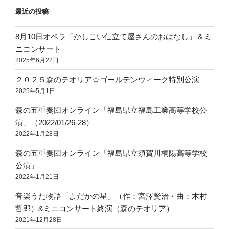
ー
最近の投稿
シ
8月10日オペラ「かしこい仕立て屋さんのおはなし」＆ミ
ョ
ニコンサート
ン
2025年6月22日
２０２５森のテオリア☆ゴールデンウィーク特別公演
2025年5月1日
森の五重奏団オンライン「福島県立福島工業高等学校公
演」（2022/01/26-28）
2022年1月28日
森の五重奏団オンライン「福島県立須賀川桐陽高等学校
公演」
2022年1月21日
音楽うた物語「よだかの星」（作：宮澤賢治・曲：木村
哲郎）&ミニコンサート終演（森のテオリア）
2021年12月28日