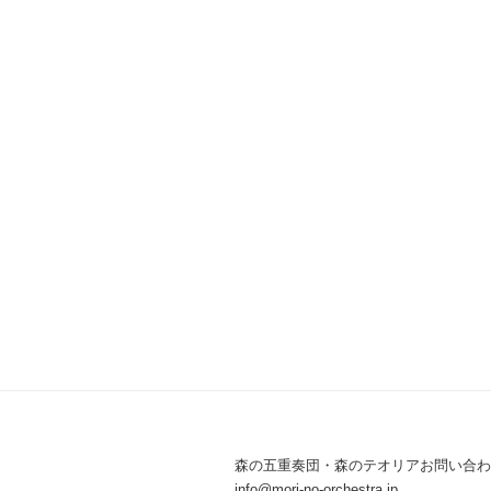
森の五重奏団・森のテオリアお問い合わ
info@mori-no-orchestra.jp