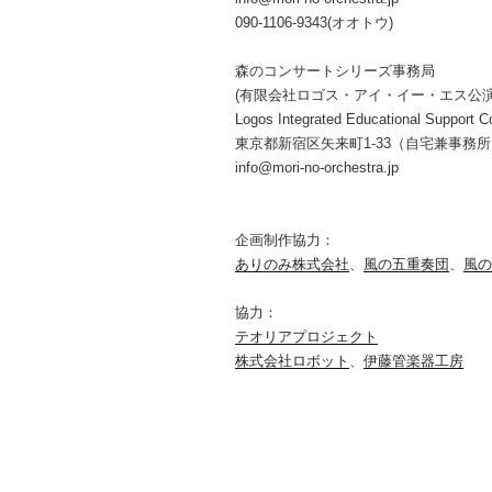
090-1106-9343(オオトウ)
森のコンサートシリーズ事務局
(有限会社ロゴス・アイ・イー・エス公
Logos Integrated Educational Support Co
東京都新宿区矢来町1-33（自宅兼事務
info@mori-no-orchestra.jp
企画制作協力：
ありのみ株式会社
、
風の五重奏団
、
風の
協力：
テオリアプロジェクト
株式会社ロボット
、
伊藤管楽器工房