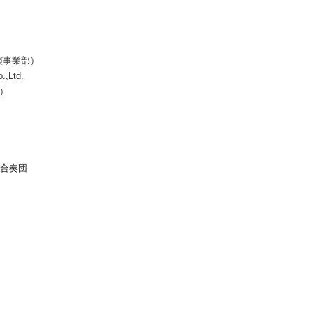
演事業部）
.,Ltd.
所）
合奏団