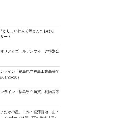
ラ「かしこい仕立て屋さんのおはな
ンサート
テオリア☆ゴールデンウィーク特別公
オンライン「福島県立福島工業高等学
01/26-28）
オンライン「福島県立須賀川桐陽高等
「よだかの星」（作：宮澤賢治・曲：
ニコンサート終演（森のテオリア）