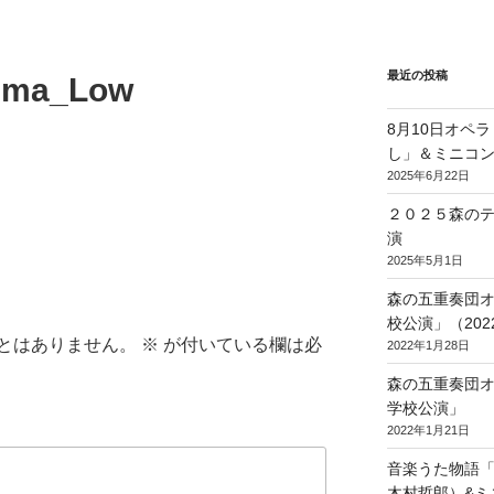
最近の投稿
ima_Low
8月10日オペ
し」＆ミニコ
2025年6月22日
２０２５森の
演
2025年5月1日
森の五重奏団
校公演」（2022/
とはありません。
※
が付いている欄は必
2022年1月28日
森の五重奏団
学校公演」
2022年1月21日
音楽うた物語
木村哲郎）&ミ