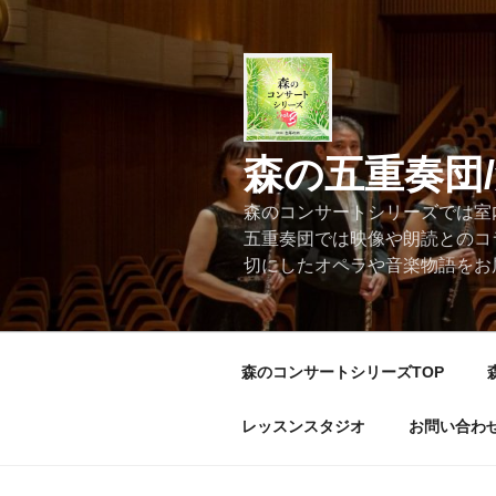
コ
ン
テ
ン
ツ
へ
森の五重奏団
ス
キ
森のコンサートシリーズでは室
ッ
五重奏団では映像や朗読とのコ
プ
切にしたオペラや音楽物語をお
森のコンサートシリーズTOP
レッスンスタジオ
お問い合わ