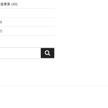
派遣事業
(40)
4)
2)
検
索