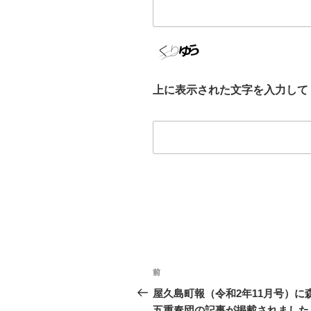
上に表示された文字を入力して
投
前
前
稿
の
屋久島町報（令和2年11月号）に
投
五重奏団の記事が掲載されました