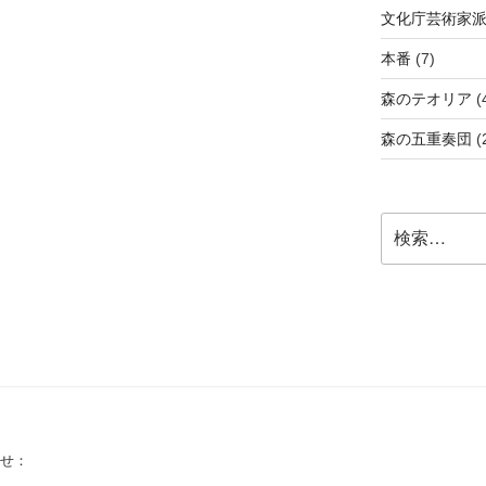
文化庁芸術家
本番
(7)
森のテオリア
(
森の五重奏団
(
検
索:
せ：