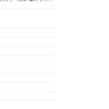
)
)
)
)