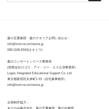
森の五重奏団・森のテオリアお問い合わせ：
info@mori-no-orchestra.jp
090-1106-9343(オオトウ)
森のコンサートシリーズ事務局
(有限会社ロゴス・アイ・イー・エス公演事業部）
Logos Integrated Educational Support Co.,Ltd.
東京都新宿区矢来町1-33（自宅兼事務所）
info@mori-no-orchestra.jp
企画制作協力：
ありのみ株式会社
、
風の五重奏団
、
風の合奏団