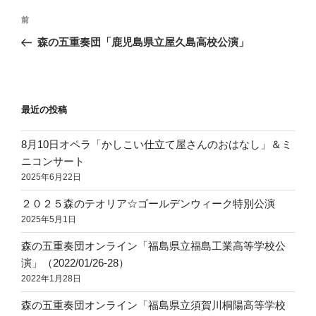
投
前
前
稿
の
森の五重奏団「鹿児島県立屋久島高校公演」
ナ
投
ビ
稿
ゲ
ー
最近の投稿
シ
8月10日オペラ「かしこい仕立て屋さんのおはなし」＆ミ
ョ
ニコンサート
ン
2025年6月22日
２０２５森のテオリア☆ゴールデンウィーク特別公演
2025年5月1日
森の五重奏団オンライン「福島県立福島工業高等学校公
演」（2022/01/26-28）
2022年1月28日
森の五重奏団オンライン「福島県立須賀川桐陽高等学校