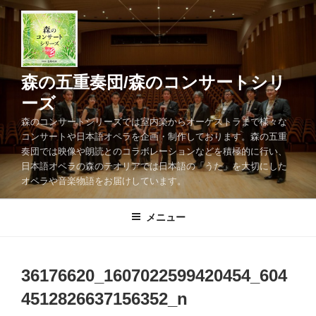
コ
ン
テ
ン
ツ
森の五重奏団/森のコンサートシリ
へ
ーズ
ス
森のコンサートシリーズでは室内楽からオーケストラまで様々な
キ
コンサートや日本語オペラを企画・制作しております。森の五重
ッ
奏団では映像や朗読とのコラボレーションなどを積極的に行い、
プ
日本語オペラの森のテオリアでは日本語の「うた」を大切にした
オペラや音楽物語をお届けしています。
メニュー
36176620_1607022599420454_604
4512826637156352_n