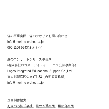
森の五重奏団・森のテオリアお問い合わせ：
info@mori-no-orchestra.jp
090-1106-9343(オオトウ)
森のコンサートシリーズ事務局
(有限会社ロゴス・アイ・イー・エス公演事業部）
Logos Integrated Educational Support Co.,Ltd.
東京都新宿区矢来町1-33（自宅兼事務所）
info@mori-no-orchestra.jp
企画制作協力：
ありのみ株式会社
、
風の五重奏団
、
風の合奏団