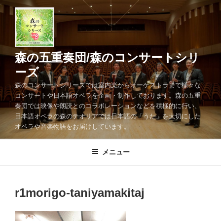
コ
ン
テ
ン
ツ
森の五重奏団/森のコンサートシリ
へ
ーズ
ス
森のコンサートシリーズでは室内楽からオーケストラまで様々な
キ
コンサートや日本語オペラを企画・制作しております。森の五重
ッ
奏団では映像や朗読とのコラボレーションなどを積極的に行い、
プ
日本語オペラの森のテオリアでは日本語の「うた」を大切にした
オペラや音楽物語をお届けしています。
メニュー
r1morigo-taniyamakitaj