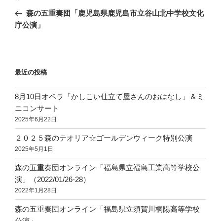
稿
の
森の五重奏団「鹿児島県鹿児島市立谷山北中学校文化
ナ
投
庁公演」
ビ
稿
ゲ
ー
最近の投稿
シ
ョ
8月10日オペラ「かしこい仕立て屋さんのおはなし」＆ミ
ン
ニコンサート
2025年6月22日
２０２５森のテオリア☆ゴールデンウィーク特別公演
2025年5月1日
森の五重奏団オンライン「福島県立福島工業高等学校公
演」（2022/01/26-28）
2022年1月28日
森の五重奏団オンライン「福島県立須賀川桐陽高等学校
公演」