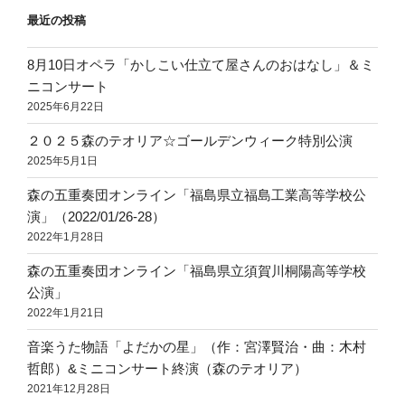
ー
最近の投稿
シ
8月10日オペラ「かしこい仕立て屋さんのおはなし」＆ミ
ョ
ニコンサート
ン
2025年6月22日
２０２５森のテオリア☆ゴールデンウィーク特別公演
2025年5月1日
森の五重奏団オンライン「福島県立福島工業高等学校公
演」（2022/01/26-28）
2022年1月28日
森の五重奏団オンライン「福島県立須賀川桐陽高等学校
公演」
2022年1月21日
音楽うた物語「よだかの星」（作：宮澤賢治・曲：木村
哲郎）&ミニコンサート終演（森のテオリア）
2021年12月28日