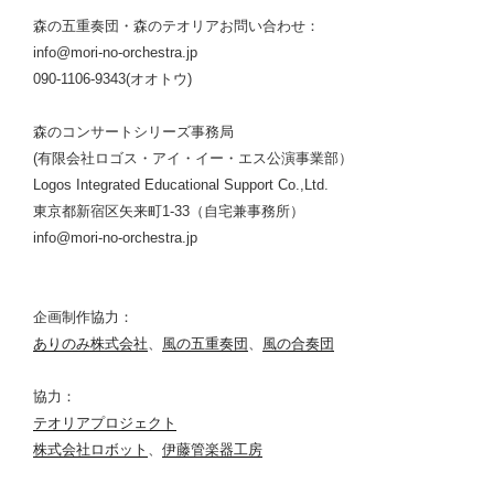
森の五重奏団・森のテオリアお問い合わせ：
info@mori-no-orchestra.jp
090-1106-9343(オオトウ)
森のコンサートシリーズ事務局
(有限会社ロゴス・アイ・イー・エス公演事業部）
Logos Integrated Educational Support Co.,Ltd.
東京都新宿区矢来町1-33（自宅兼事務所）
info@mori-no-orchestra.jp
企画制作協力：
ありのみ株式会社
、
風の五重奏団
、
風の合奏団
協力：
テオリアプロジェクト
株式会社ロボット
、
伊藤管楽器工房