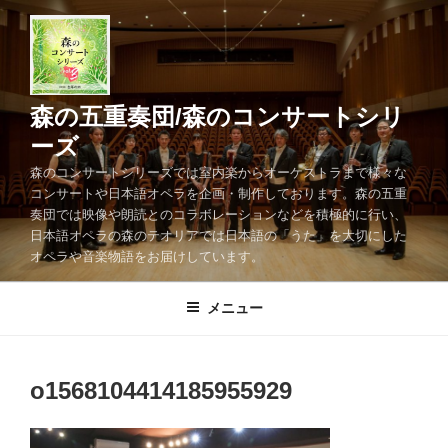
コ
ン
テ
ン
ツ
森の五重奏団/森のコンサートシリ
へ
ーズ
ス
森のコンサートシリーズでは室内楽からオーケストラまで様々な
キ
コンサートや日本語オペラを企画・制作しております。森の五重
ッ
奏団では映像や朗読とのコラボレーションなどを積極的に行い、
プ
日本語オペラの森のテオリアでは日本語の「うた」を大切にした
オペラや音楽物語をお届けしています。
メニュー
o1568104414185955929