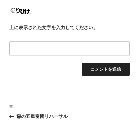
上に表示された文字を入力してください。
投
前
前
稿
の
森の五重奏団リハーサル
ナ
投
ビ
稿
ゲ