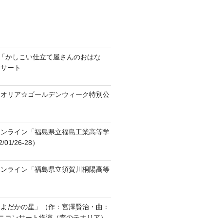
ラ「かしこい仕立て屋さんのおはな
ンサート
テオリア☆ゴールデンウィーク特別公
オンライン「福島県立福島工業高等学
01/26-28）
オンライン「福島県立須賀川桐陽高等
「よだかの星」（作：宮澤賢治・曲：
ニコンサート終演（森のテオリア）