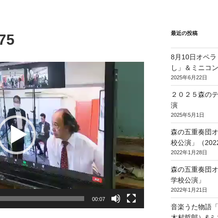
最近の投稿
75
8月10日オペ
し」＆ミニコ
2025年6月22日
２０２５森の
演
2025年5月1日
森の五重奏団
校公演」（2022/
2022年1月28日
森の五重奏団
学校公演」
2022年1月21日
00:07
音楽うた物語
木村哲郎）&ミ