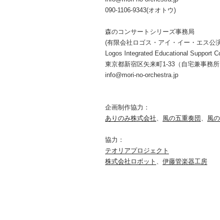
090-1106-9343(オオトウ)
森のコンサートシリーズ事務局
(有限会社ロゴス・アイ・イー・エス公
Logos Integrated Educational Support Co
東京都新宿区矢来町1-33（自宅兼事務
info@mori-no-orchestra.jp
企画制作協力：
ありのみ株式会社
、
風の五重奏団
、
風の
協力：
テオリアプロジェクト
株式会社ロボット
、
伊藤管楽器工房