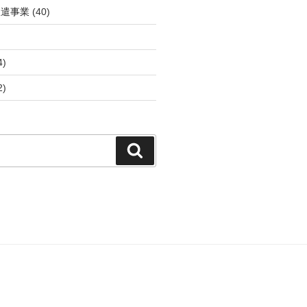
派遣事業
(40)
4)
2)
検
索