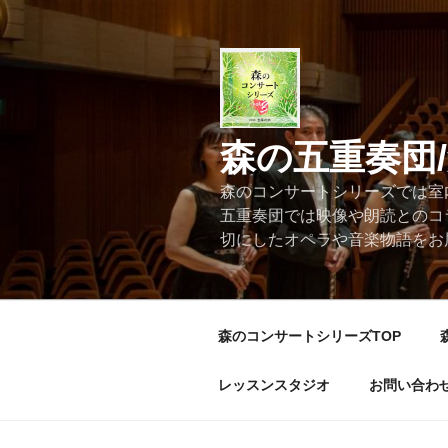
コ
ン
テ
ン
ツ
へ
森の五重奏団
ス
キ
森のコンサートシリーズでは室
ッ
五重奏団では映像や朗読とのコ
プ
切にしたオペラや音楽物語をお
森のコンサートシリーズTOP
レッスンスタジオ
お問い合わ