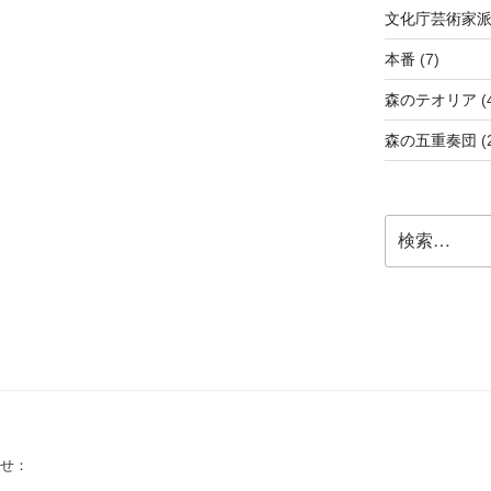
文化庁芸術家
本番
(7)
森のテオリア
(
森の五重奏団
(
検
索:
せ：