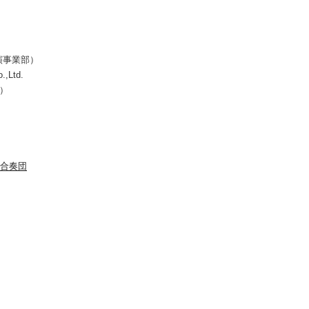
演事業部）
.,Ltd.
所）
合奏団