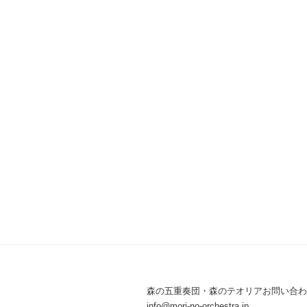
ョ
ン
森の五重奏団・森のテオリアお問い合わ
info@mori-no-orchestra.jp