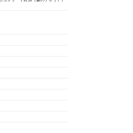
)
)
)
)