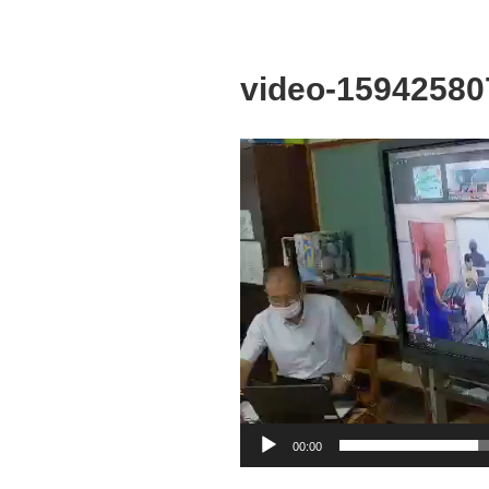
video-15942580
動
画
プ
レ
ー
ヤ
ー
00:00