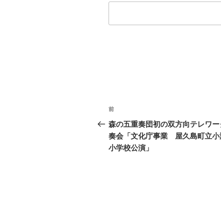
投
前
前
稿
の
森の五重奏団初の双方向テレワー
投
奏会「文化庁事業 屋久島町立小
ナ
稿
小学校公演」
ビ
ゲ
ー
シ