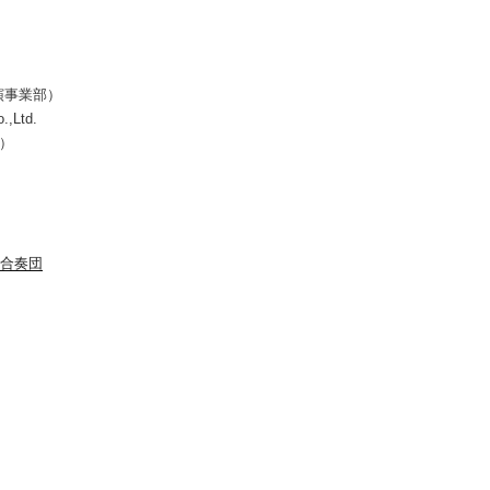
演事業部）
.,Ltd.
所）
合奏団