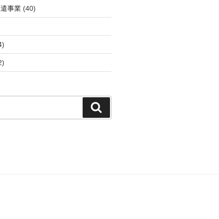
派遣事業
(40)
4)
2)
検
索