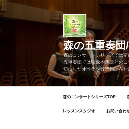
コ
ン
テ
ン
ツ
へ
森の五重奏団
ス
キ
森のコンサートシリーズでは室
ッ
五重奏団では映像や朗読とのコ
プ
切にしたオペラや音楽物語をお
森のコンサートシリーズTOP
レッスンスタジオ
お問い合わ