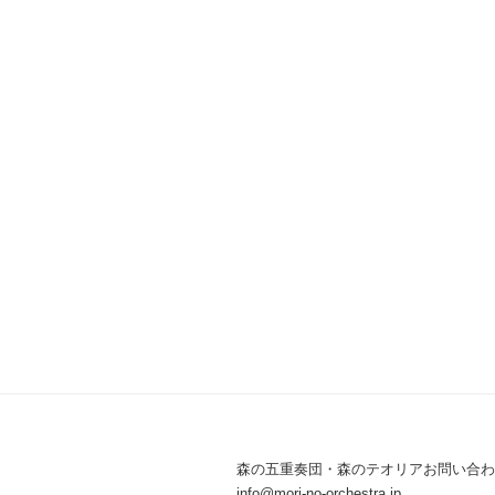
森の五重奏団・森のテオリアお問い合わ
info@mori-no-orchestra.jp