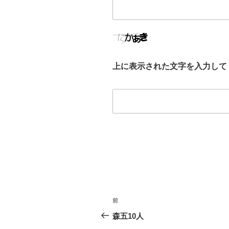
上に表示された文字を入力して
投
前
前
稿
の
森五10人
投