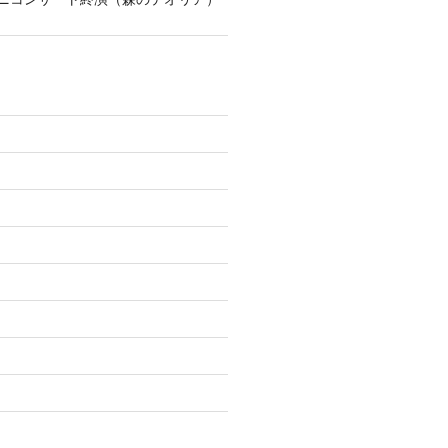
)
)
)
)