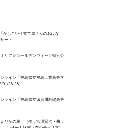
ラ「かしこい仕立て屋さんのおはな
ンサート
テオリア☆ゴールデンウィーク特別公
オンライン「福島県立福島工業高等学
01/26-28）
オンライン「福島県立須賀川桐陽高等
「よだかの星」（作：宮澤賢治・曲：
ニコンサート終演（森のテオリア）