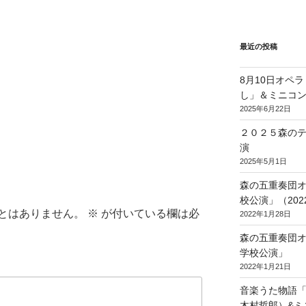
最近の投稿
8月10日オペ
し」＆ミニコ
2025年6月22日
２０２５森の
演
2025年5月1日
森の五重奏団
校公演」（2022/
とはありません。
※
が付いている欄は必
2022年1月28日
森の五重奏団
学校公演」
2022年1月21日
音楽うた物語
木村哲郎）&ミ