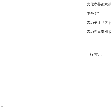
文化庁芸術家
本番
(7)
森のテオリア
(
森の五重奏団
(
検
索:
せ：