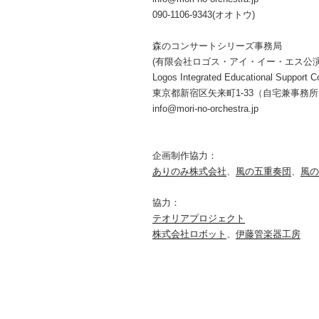
090-1106-9343(オオトウ)
森のコンサートシリーズ事務局
(有限会社ロゴス・アイ・イー・エス公
Logos Integrated Educational Support Co
東京都新宿区矢来町1-33（自宅兼事務
info@mori-no-orchestra.jp
企画制作協力：
ありのみ株式会社
、
風の五重奏団
、
風の
協力：
テオリアプロジェクト
株式会社ロボット
、
伊藤管楽器工房