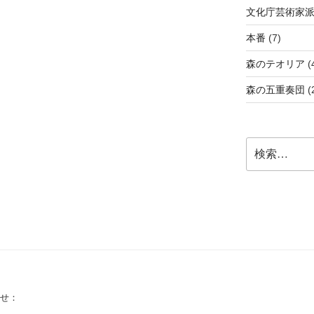
文化庁芸術家
本番
(7)
森のテオリア
(
森の五重奏団
(
検
索:
せ：