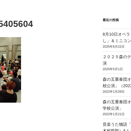
最近の投稿
5405604
8月10日オペ
し」＆ミニコ
2025年6月22日
２０２５森の
演
2025年5月1日
森の五重奏団
校公演」（2022/
2022年1月28日
森の五重奏団
学校公演」
2022年1月21日
音楽うた物語
木村哲郎）&ミ