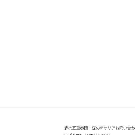
森の五重奏団・森のテオリアお問い合わ
info@mori-no-orchestra.jp