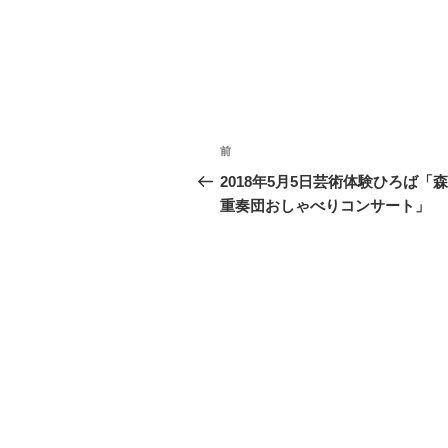
投
前
前
稿
の
2018年5月5日芸術体験ひろば「
投
重奏団おしゃべりコンサート」
ナ
稿
ビ
ゲ
ー
シ
ョ
ン