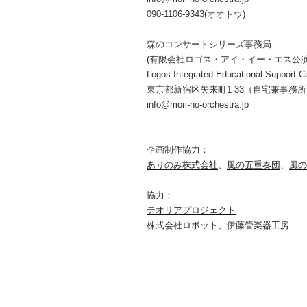
090-1106-9343(オオトウ)
森のコンサートシリーズ事務局
(有限会社ロゴス・アイ・イー・エス公
Logos Integrated Educational Support Co
東京都新宿区矢来町1-33（自宅兼事務
info@mori-no-orchestra.jp
企画制作協力：
ありのみ株式会社
、
風の五重奏団
、
風の
協力：
テオリアプロジェクト
株式会社ロボット
、
伊藤管楽器工房