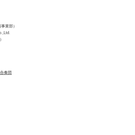
演事業部）
.,Ltd.
所）
合奏団