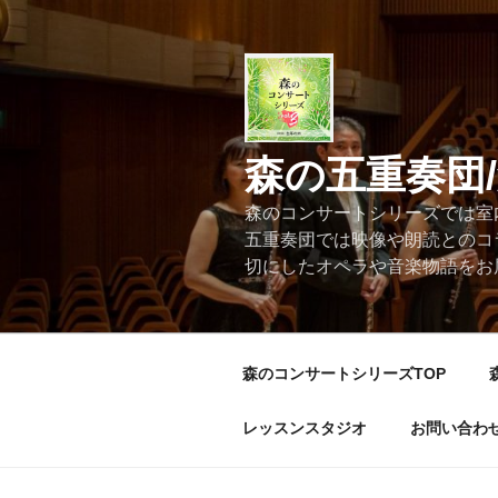
コ
ン
テ
ン
ツ
へ
森の五重奏団
ス
キ
森のコンサートシリーズでは室
ッ
五重奏団では映像や朗読とのコ
プ
切にしたオペラや音楽物語をお
森のコンサートシリーズTOP
レッスンスタジオ
お問い合わ