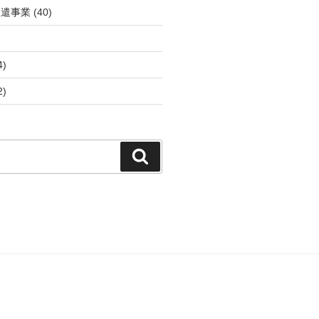
派遣事業
(40)
4)
2)
検
索