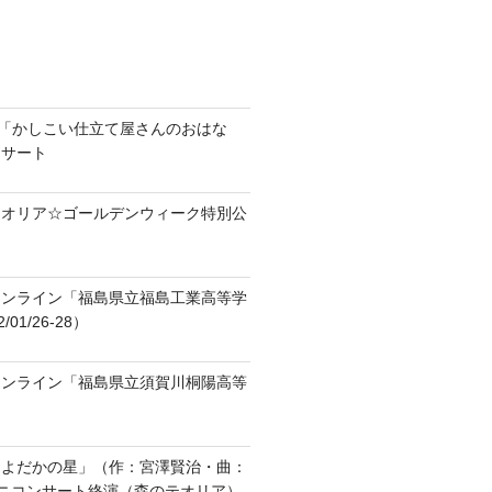
ラ「かしこい仕立て屋さんのおはな
ンサート
テオリア☆ゴールデンウィーク特別公
オンライン「福島県立福島工業高等学
01/26-28）
オンライン「福島県立須賀川桐陽高等
「よだかの星」（作：宮澤賢治・曲：
ニコンサート終演（森のテオリア）