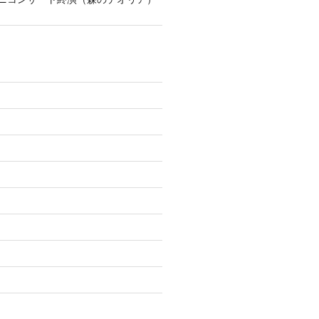
)
)
)
)