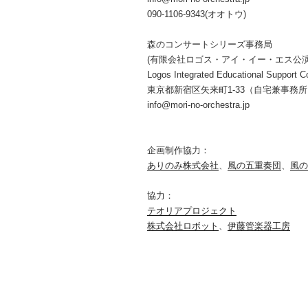
090-1106-9343(オオトウ)
森のコンサートシリーズ事務局
(有限会社ロゴス・アイ・イー・エス公
Logos Integrated Educational Support Co
東京都新宿区矢来町1-33（自宅兼事務
info@mori-no-orchestra.jp
企画制作協力：
ありのみ株式会社
、
風の五重奏団
、
風の
協力：
テオリアプロジェクト
株式会社ロボット
、
伊藤管楽器工房