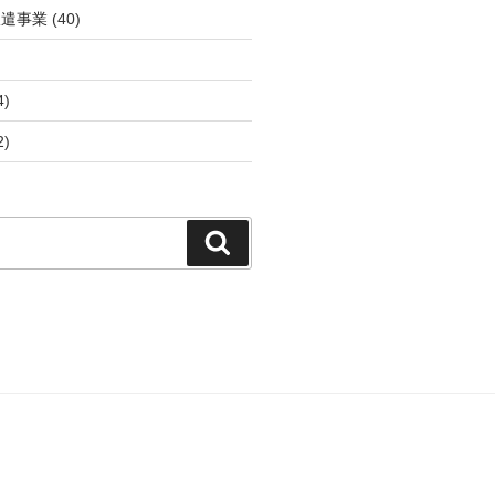
派遣事業
(40)
4)
2)
検
索