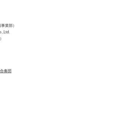
演事業部）
.,Ltd.
所）
合奏団