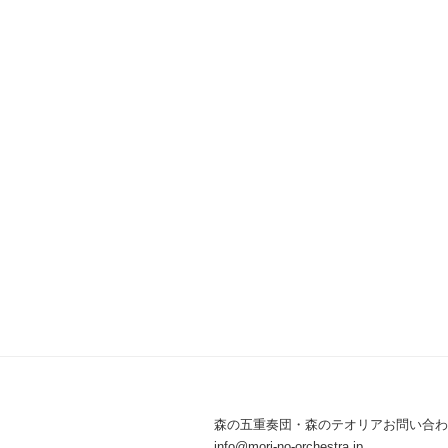
シ
ョ
ン
森の五重奏団・森のテオリアお問い合わ
info@mori-no-orchestra.jp