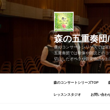
コ
ン
テ
ン
ツ
へ
森の五重奏団
ス
キ
森のコンサートシリーズでは室
ッ
五重奏団では映像や朗読とのコ
プ
切にしたオペラや音楽物語をお
森のコンサートシリーズTOP
レッスンスタジオ
お問い合わ