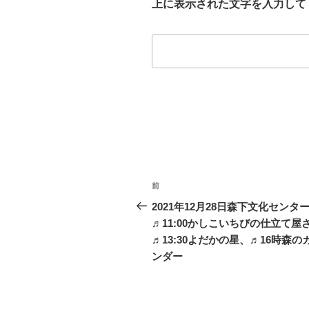
上に表示された文字を入力して
投
前
前
稿
の
2021年12月28日森下文化センタ
投
♬11:00かしこいちびの仕立て屋
ナ
稿
♬13:30よだかの星、♬16時森の
ビ
ンダー
ゲ
ー