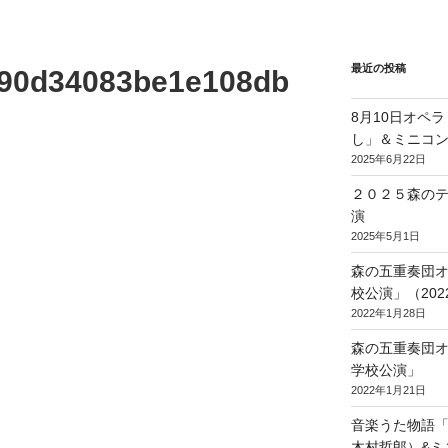
最近の投稿
90d34083be1e108db
8月10日オペ
し」＆ミニコ
2025年6月22日
２０２５森の
演
2025年5月1日
森の五重奏団
校公演」（2022/
2022年1月28日
森の五重奏団
学校公演」
2022年1月21日
音楽うた物語
木村哲郎）&ミ