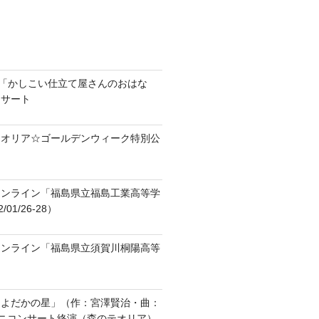
ラ「かしこい仕立て屋さんのおはな
ンサート
テオリア☆ゴールデンウィーク特別公
オンライン「福島県立福島工業高等学
01/26-28）
オンライン「福島県立須賀川桐陽高等
「よだかの星」（作：宮澤賢治・曲：
ニコンサート終演（森のテオリア）