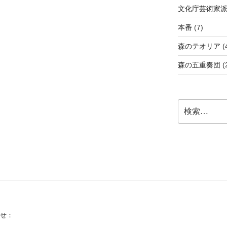
文化庁芸術家
本番
(7)
森のテオリア
(
森の五重奏団
(
検
索:
せ：