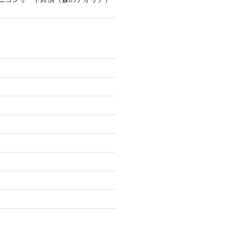
)
)
)
)