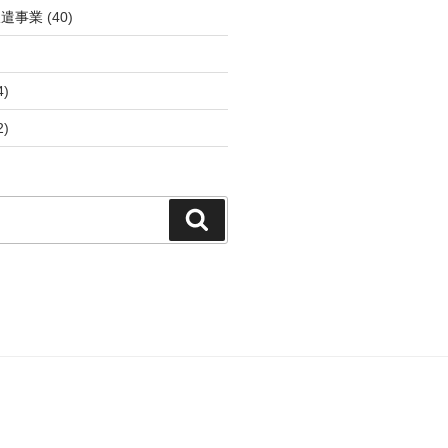
派遣事業
(40)
4)
2)
検
索