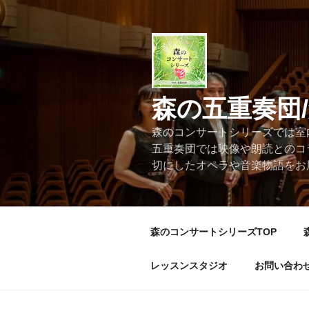
コ
ン
テ
ン
ツ
へ
森の五重奏団
ス
キ
森のコンサートシリーズでは室
ッ
五重奏団では映像や朗読とのコ
プ
切にしたオペラや音楽物語をお
森のコンサートシリーズTOP
レッスンスタジオ
お問い合わ