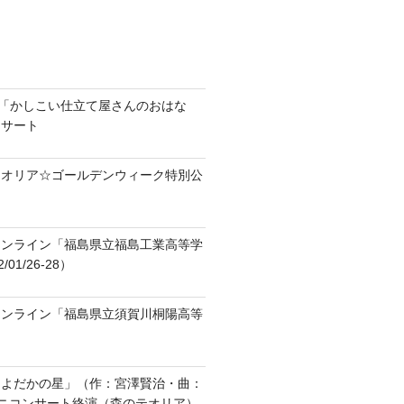
ラ「かしこい仕立て屋さんのおはな
ンサート
テオリア☆ゴールデンウィーク特別公
オンライン「福島県立福島工業高等学
01/26-28）
オンライン「福島県立須賀川桐陽高等
「よだかの星」（作：宮澤賢治・曲：
ニコンサート終演（森のテオリア）