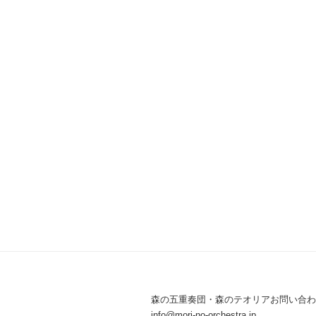
ー
シ
ョ
ン
森の五重奏団・森のテオリアお問い合わ
info@mori-no-orchestra.jp