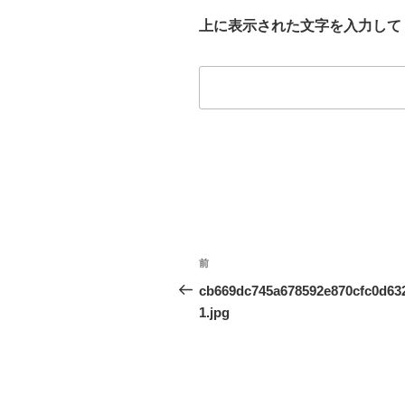
上に表示された文字を入力して
投
前
前
稿
の
cb669dc745a678592e870cfc0d63
投
1.jpg
ナ
稿
ビ
ゲ