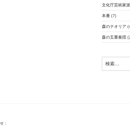
文化庁芸術家
本番
(7)
森のテオリア
(
森の五重奏団
(
検
索:
せ：