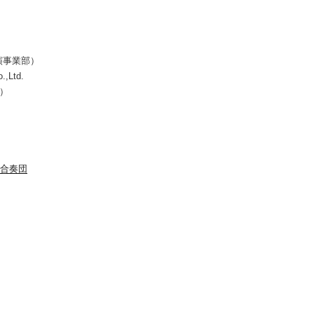
演事業部）
.,Ltd.
所）
合奏団