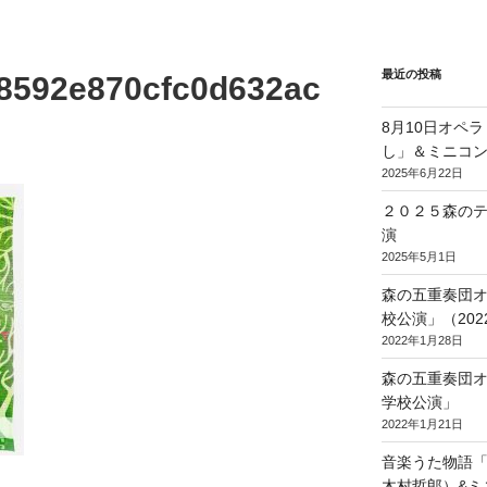
最近の投稿
8592e870cfc0d632ac
8月10日オペ
し」＆ミニコ
2025年6月22日
２０２５森の
演
2025年5月1日
森の五重奏団
校公演」（2022/
2022年1月28日
森の五重奏団
学校公演」
2022年1月21日
音楽うた物語
木村哲郎）&ミ