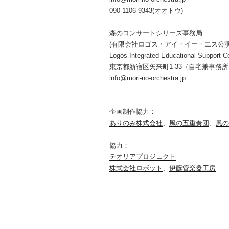
090-1106-9343(オオトウ)
森のコンサートシリーズ事務局
(有限会社ロゴス・アイ・イー・エス公
Logos Integrated Educational Support Co
東京都新宿区矢来町1-33（自宅兼事務
info@mori-no-orchestra.jp
企画制作協力：
ありのみ株式会社
、
風の五重奏団
、
風の
協力：
テオリアプロジェクト
株式会社ロボット
、
伊藤管楽器工房