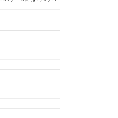
)
)
)
)