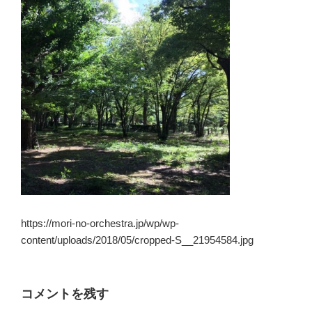
https://mori-no-orchestra.jp/wp/wp-
content/uploads/2018/05/cropped-S__21954584.jpg
コメントを残す