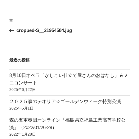
投
前
前
稿
の
cropped-S__21954584.jpg
ナ
投
ビ
稿
ゲ
ー
最近の投稿
シ
8月10日オペラ「かしこい仕立て屋さんのおはなし」＆ミ
ョ
ニコンサート
ン
2025年6月22日
２０２５森のテオリア☆ゴールデンウィーク特別公演
2025年5月1日
森の五重奏団オンライン「福島県立福島工業高等学校公
演」（2022/01/26-28）
2022年1月28日