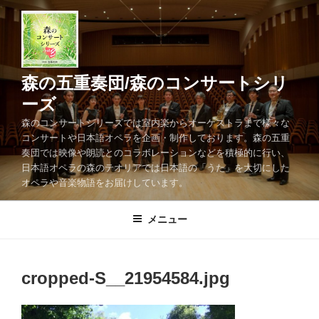
コ
ン
テ
ン
ツ
森の五重奏団/森のコンサートシリ
へ
ーズ
ス
森のコンサートシリーズでは室内楽からオーケストラまで様々な
キ
コンサートや日本語オペラを企画・制作しております。森の五重
ッ
奏団では映像や朗読とのコラボレーションなどを積極的に行い、
プ
日本語オペラの森のテオリアでは日本語の「うた」を大切にした
オペラや音楽物語をお届けしています。
メニュー
cropped-S__21954584.jpg