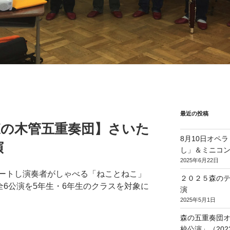
最近の投稿
森の木管五重奏団】さいた
8月10日オペ
演
し」＆ミニコ
2025年6月22日
ートし演奏者がしゃべる「ねことねこ」
２０２５森の
全6公演を5年生・6年生のクラスを対象に
演
2025年5月1日
森の五重奏団
校公演」（2022/