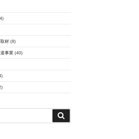
4)
・取材
(8)
派遣事業
(40)
4)
2)
検
索