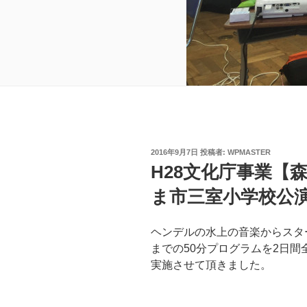
投
2016年9月7日
投稿者:
WPMASTER
稿
H28文化庁事業【
日:
ま市三室小学校公
ヘンデルの水上の音楽からスタ
までの50分プログラムを2日間
実施させて頂きました。