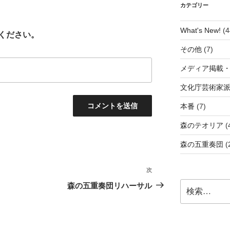
カテゴリー
What's New!
(4
ください。
その他
(7)
メディア掲載
文化庁芸術家
本番
(7)
森のテオリア
(
森の五重奏団
(
次
次
の
検
森の五重奏団リハーサル
投
索:
稿