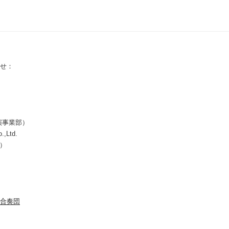
せ：
演事業部）
.,Ltd.
所）
合奏団