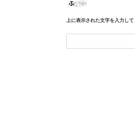
上に表示された文字を入力して
投
稿
ナ
ビ