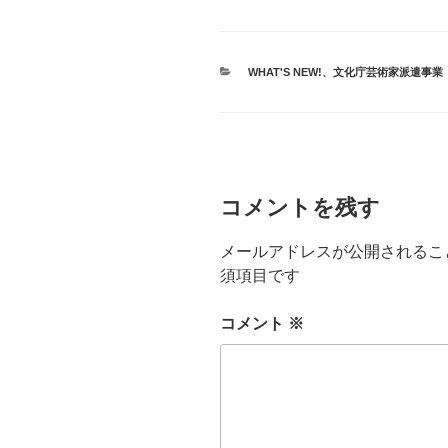
カ
WHAT'S NEW!
、
文化庁芸術家派遣事業
テ
ゴ
リ
ー
コメントを残す
メールアドレスが公開されるこ
須項目です
コメント
※