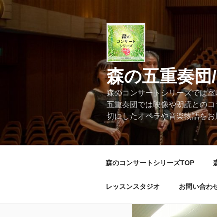
コ
ン
テ
ン
ツ
へ
森の五重奏団
ス
キ
森のコンサートシリーズでは室
ッ
五重奏団では映像や朗読とのコ
プ
切にしたオペラや音楽物語をお
森のコンサートシリーズTOP
レッスンスタジオ
お問い合わ