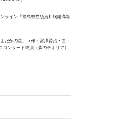
オンライン「福島県立須賀川桐陽高等
「よだかの星」（作：宮澤賢治・曲：
ニコンサート終演（森のテオリア）
)
)