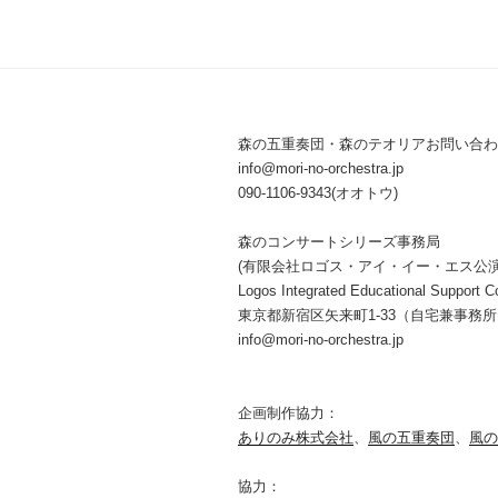
ゲ
ー
シ
ョ
森の五重奏団・森のテオリアお問い合わ
info@mori-no-orchestra.jp
ン
090-1106-9343(オオトウ)
森のコンサートシリーズ事務局
(有限会社ロゴス・アイ・イー・エス公
Logos Integrated Educational Support Co
東京都新宿区矢来町1-33（自宅兼事務
info@mori-no-orchestra.jp
企画制作協力：
ありのみ株式会社
、
風の五重奏団
、
風の
協力：